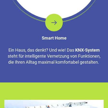
Smart Home
Ein Haus, das denkt? Und wie! Das
KNX-System
steht für intelligente Vernetzung von Funktionen,
die Ihren Alltag maximal komfortabel gestalten.