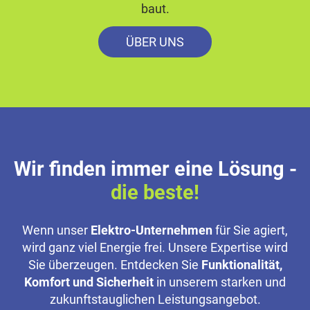
baut.
ÜBER UNS
Wir finden immer eine Lösung -
die beste!
Wenn unser
Elektro-Unternehmen
für Sie agiert,
wird ganz viel Energie frei. Unsere Expertise wird
Sie überzeugen. Entdecken Sie
Funktionalität,
Komfort und Sicherheit
in unserem starken und
zukunftstauglichen Leistungsangebot.